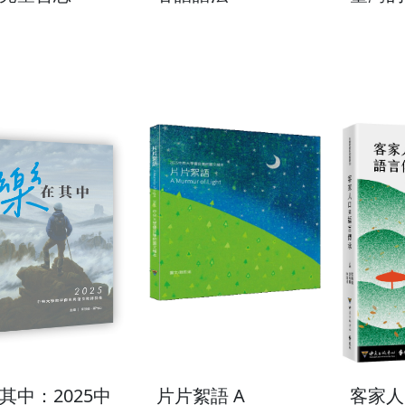
其中：2025中
片片絮語 A
客家人