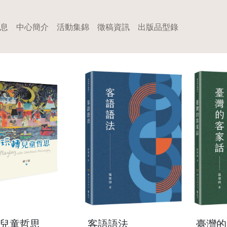
息
中心簡介
活動集錦
徵稿資訊
出版品型錄
兒童哲思
客語語法
臺灣的