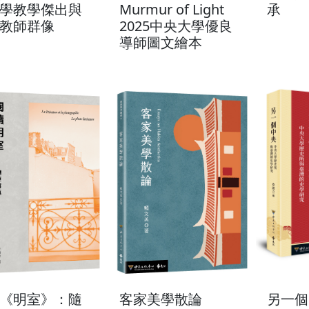
學教學傑出與
Murmur of Light
承
教師群像
2025中央大學優良
導師圖文繪本
《明室》：隨
客家美學散論
另一個