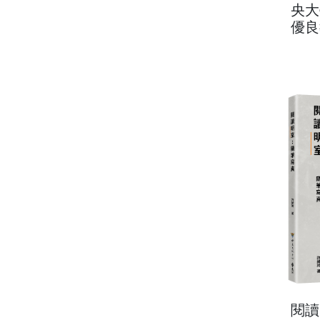
央大
優良
閱讀