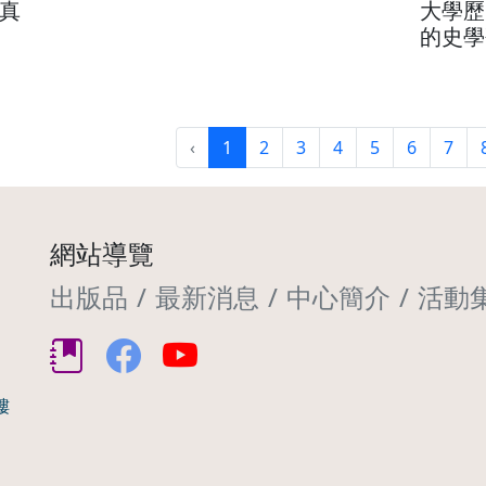
真
大學歷
的史學
‹
1
2
3
4
5
6
7
網站導覽
出版品
最新消息
中心簡介
活動
樓