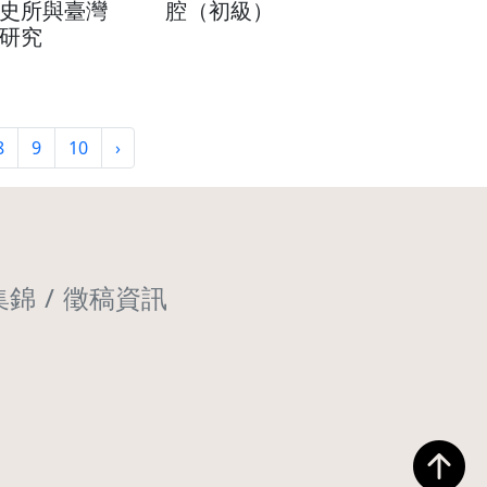
史所與臺灣
腔（初級）
研究
8
9
10
›
集錦
徵稿資訊