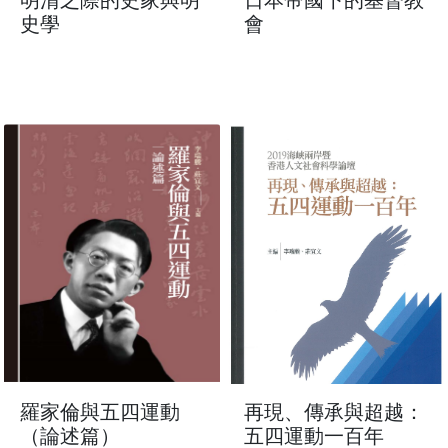
史學
會
羅家倫與五四運動
再現、傳承與超越：
（論述篇）
五四運動一百年