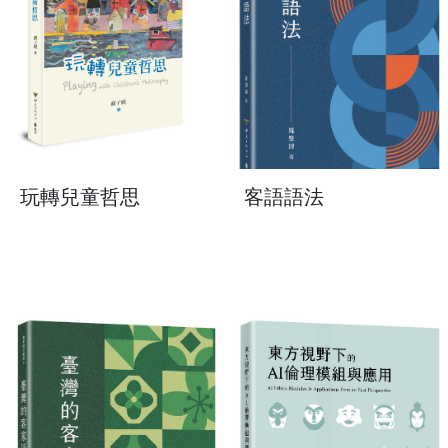
玩轉兒童哲思
客語語法