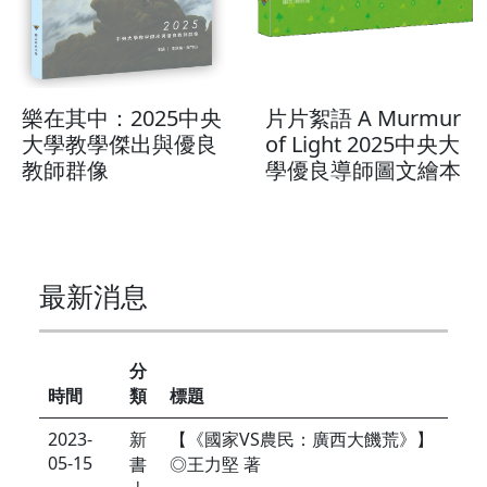
樂在其中：2025中央
片片絮語 A Murmur
大學教學傑出與優良
of Light 2025中央大
教師群像
學優良導師圖文繪本
最新消息
分
時間
類
標題
2023-
新
【《國家VS農民：廣西大饑荒》】
05-15
書
◎王力堅 著